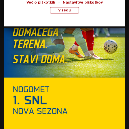
-
Več o piškotkih
Nastavitve piškotkov
V redu
Foto: Sportida.com
SORODNE NOVICE
Novi zaplet za Olimpijo:
Kazen zaradi neporavnanih
obveznosti do Nukića
5. junija, 2026
Preberite še
danes, 09:16