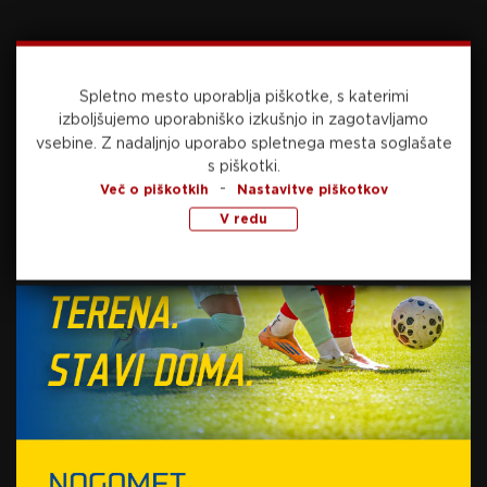
Spletno mesto uporablja piškotke, s katerimi
izboljšujemo uporabniško izkušnjo in zagotavljamo
vsebine.
Z nadaljnjo uporabo spletnega mesta soglašate
Preberite še
s piškotki.
-
Več o piškotkih
Nastavitve piškotkov
V redu
danes, 20:00
NOGOMET
Radomlje v Murski Soboti do prve zmage v
sezoni
danes, 19:41
NOGOMET