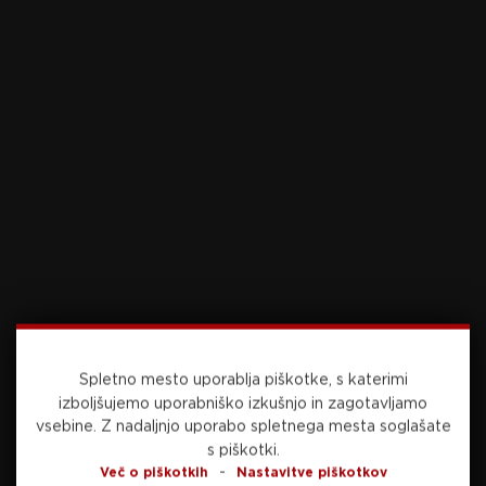
izjemna in ne morem biti bolj ponosen, kako se
pusti voditi in trenirati,” je po porazu o svojih
varovancih dejal trener JB Bickerstaff.
V boju za naslov prvaka so tako ostale še štiri
ekipe. V noči na torek bosta boj na zahodu
začela Oklahoma City Thunder in San Antonio
Spurs, ekipi z najboljšim izkupičkom po rednem
delu.
Oklahoma je s 4:0 v zmagah izločila Los Angeles
Lakers, za katere zaradi poškodbe v končnici ni
igral slovenski zvezdnik Luka Dončić. Spurs so
Spletno mesto uporablja piškotke, s katerimi
bili s 4:2 boljši od Minnesote.
izboljšujemo uporabniško izkušnjo in zagotavljamo
vsebine.
Z nadaljnjo uporabo spletnega mesta soglašate
Na vzhodu bo New York, ki je pometel s
s piškotki.
-
Philadelphio s 4:0, drugič zapovrstjo igral v finalu
Več o piškotkih
Nastavitve piškotkov