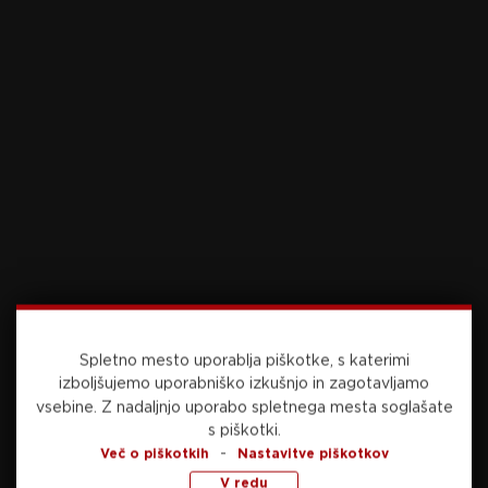
nizu, v katerem je pobegnil na 10:4, dvoboj
izenačil na 3:3.
Gauzy je nato bolje začel tudi zadnji, sedmi niz
(5:1). Jorgić je dobil novo maratonsko točko za
znižanje na 3:5, a ga to ni poneslo do slavja.
Prednost dveh, treh točk v tem nizu je v svojih
rokah držal Gauzy, vmes je Jorgić sicer prišel na
točko minusa (7:8), a je tudi zaključek dvoboja
pripadel Francozu, ki je slavil po nekaj manj kot
54 minutah dvoboja.
V polfinalu se bo meril z zmagovalcem dvoboja
Spletno mesto uporablja piškotke, s katerimi
med prvim nosilcem Linom Shidongom iz
izboljšujemo uporabniško izkušnjo in zagotavljamo
Kitajske in Nemcem Dangom Qiujem, ki je 11.
vsebine.
Z nadaljnjo uporabo spletnega mesta soglašate
nosilec.
s piškotki.
-
Več o piškotkih
Nastavitve piškotkov
V kvalifikacijah Malmöja je nastopil tudi Deni
V redu