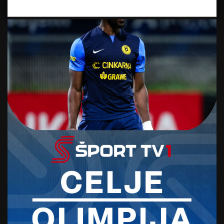
naslovi svetovne in evropske prvakinje in
seveda tudi zadnji vzpon v eni najtežjih smeri
na svetu … Vse to potrjuje njen status največje
športne plezalke vseh časov,”
je za spletno
stran Planinske zveze Slovenije dejal Česen.
“Za Slovenijo je vse to veliko več kot le športni
rezultat. Je navdih mladi generaciji in dokaz,
da se s talentom, pravim fokusom, motivacijo
in predvsem neumornim delom lahko doseže
nekaj težko predstavljivega. Vsekakor bo njena
pot, ki še zdaleč ni končana, pustila trajen
pečat v svetovnem športu. Njeni rezultati še
dolgo ne bodo ponovljeni. Ob vsem, kar nam
kaže to skromno in prijazno dekle, lahko rečem
samo – spoštovanje, Janja,”
je poudaril Česen.
Vir: STA