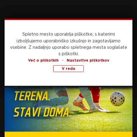
Lige narodov v svoji skupini lige C.
Vir: STA
Foto/video: Šport TV
Spletno mesto uporablja piškotke, s katerimi
izboljšujemo uporabniško izkušnjo in zagotavljamo
vsebine.
Z nadaljnjo uporabo spletnega mesta soglašate
s piškotki.
-
Več o piškotkih
Nastavitve piškotkov
V redu
Preberite še
danes, 09:16
NOGOMET
FIFA nobenemu ne bo ostala dolžna, Sprožila
javni protinapad