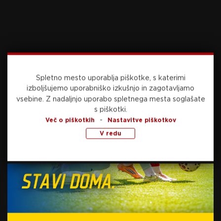
zadetek
včeraj, 22:02
ROKOMET
Spletno mesto uporablja piškotke, s katerimi
Po košarkarjih v finalu evropskega prvenstva
izboljšujemo uporabniško izkušnjo in zagotavljamo
do 18 let tudi slovenski rokometaši
vsebine.
Z nadaljnjo uporabo spletnega mesta soglašate
s piškotki.
-
Več o piškotkih
Nastavitve piškotkov
V redu
včeraj, 20:39
HOKEJ
Izjemna čast za slovensko ikono: Kopitarjeva
številka gre pod strop, pred dvorano pa bo
razkrit njegov kip