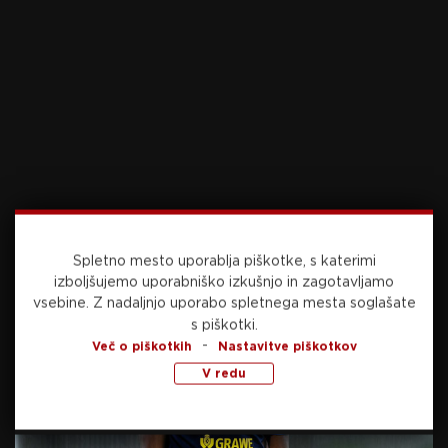
Preberite še
včeraj, 21:46
NOGOMET
Dvomov ni več: Vinicius dobil povišico in
ostaja Galaktik
Spletno mesto uporablja piškotke, s katerimi
izboljšujemo uporabniško izkušnjo in zagotavljamo
vsebine.
Z nadaljnjo uporabo spletnega mesta soglašate
včeraj, 21:04
NOGOMET
s piškotki.
-
Več o piškotkih
Nastavitve piškotkov
V redu
Nova sezona, ista vizija: Pri Radomljah ostajajo
zvesti razvoju