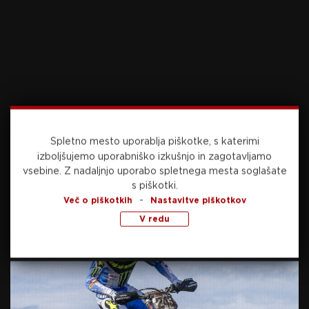
Spletno mesto uporablja piškotke, s katerimi
izboljšujemo uporabniško izkušnjo in zagotavljamo
vsebine.
Z nadaljnjo uporabo spletnega mesta soglašate
s piškotki.
-
Več o piškotkih
Nastavitve piškotkov
V redu