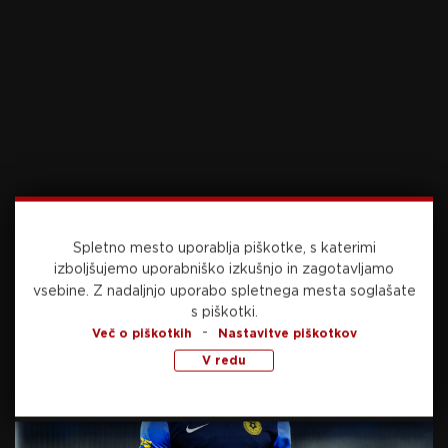
SORODNE NOVICE
Odpisan pri rdečih vragih, bo
Rashford sledil stopinjam
Sancha?
7. januarja, 2025
Tottenham podaljšal s
kapetanom
Spletno mesto uporablja piškotke, s katerimi
izboljšujemo uporabniško izkušnjo in zagotavljamo
7. januarja, 2025
vsebine.
Z nadaljnjo uporabo spletnega mesta soglašate
Branilec volkov prva tarča
s piškotki.
bikov
-
Več o piškotkih
Nastavitve piškotkov
V redu
7. januarja, 2025