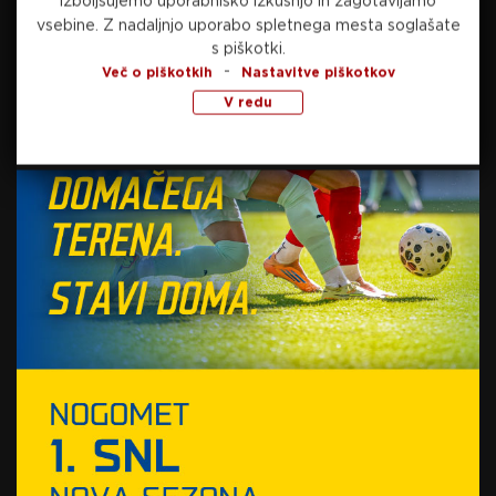
izboljšujemo uporabniško izkušnjo in zagotavljamo
vsebine.
Z nadaljnjo uporabo spletnega mesta soglašate
Nemški prvaki zapadli v krizo,
s piškotki.
zdaj za več tednov izgubili še
-
Več o piškotkih
Nastavitve piškotkov
prvega zvezdnika
V redu
10. marca, 2025
Odpisani živijo dlje
10. marca, 2025
Kompany po blamaži proti
Bochumu: “Odgovornost za
poraz moramo prevzeti nase”
9. marca, 2025