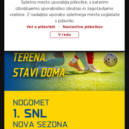
Spletno mesto uporablja piškotke, s katerimi
Preberite še
izboljšujemo uporabniško izkušnjo in zagotavljamo
vsebine.
Z nadaljnjo uporabo spletnega mesta soglašate
s piškotki.
danes, 08:41
-
Več o piškotkih
Nastavitve piškotkov
TENIS
V redu
Prva nosilka že zaključila z nastopi v Torontu
danes, 08:14
ATLETIKA
Izjemen uspeh mlade atletinje, Živa Remic je
svetovna prvakinja