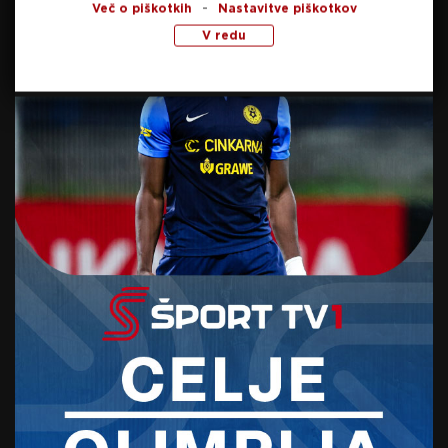
-
Več o piškotkih
Nastavitve piškotkov
Pri Muri razjarjeni: Maroša
V redu
brez dovoljenja zapustil klub
in okrepil večne rivale
2. avgusta, 2025
Prvo orožje Olimpije pred
derbijem s Celjem: ”Lepo je
videti, da klub raste”
1. avgusta, 2025
Preberite še